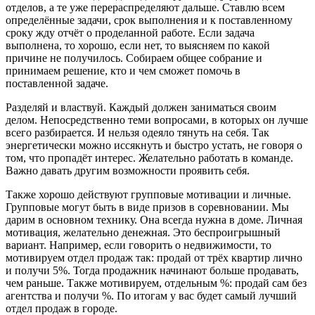
отделов, а те уже перераспределяют дальше. Ставлю всем
определённые задачи, срок выполнения и к поставленному
сроку жду отчёт о проделанной работе. Если задача
выполнена, то хорошо, если нет, то выясняем по какой
причине не получилось. Собираем общее собрание и
принимаем решение, кто и чем сможет помочь в
поставленной задаче.
Разделяй и властвуй. Каждый должен заниматься своим
делом. Непосредственно теми вопросами, в которых он лучше
всего разбирается. И нельзя одеяло тянуть на себя. Так
энергетически можно иссякнуть и быстро устать, не говоря о
том, что пропадёт интерес. Желательно работать в команде.
Важно давать другим возможности проявить себя.
Также хорошо действуют групповые мотивации и личные.
Групповые могут быть в виде призов в соревновании. Мы
дарим в основном технику. Она всегда нужна в доме. Личная
мотивация, желательно денежная. Это беспроигрышный
вариант. Например, если говорить о недвижимости, то
мотивируем отдел продаж так: продай от трёх квартир лично
и получи 5%. Тогда продажник начинают больше продавать,
чем раньше. Также мотивируем, отдельным %: продай сам без
агентства и получи %. По итогам у вас будет самый лучший
отдел продаж в городе.