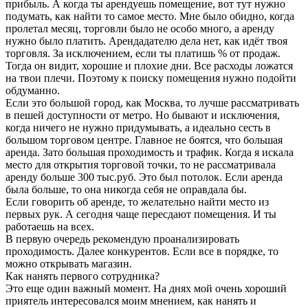
прибыль. А когда ты арендуешь помещение, вот тут нужно
подумать, как найти то самое место. Мне было обидно, когда
пролетал месяц, торговли было не особо много, а аренду
нужно было платить. Арендадателю дела нет, как идёт твоя
торговля. За исключением, если ты платишь % от продаж.
Тогда он видит, хорошие и плохие дни. Все расходы ложатся
на твои плечи. Поэтому к поиску помещения нужно подойти
обдуманно.
Если это большой город, как Москва, то лучше рассматривать
в пешей доступности от метро. Но бывают и исключения,
когда ничего не нужно придумывать, а идеально сесть в
большом торговом центре. Главное не боятся, что большая
аренда. Зато большая проходимость и трафик. Когда я искала
место для открытия торговой точки, то не рассматривала
аренду больше 300 тыс.руб. Это был потолок. Если аренда
была больше, то она никогда себя не оправдала бы.
Если говорить об аренде, то желательно найти место из
первых рук. А сегодня чаще пересдают помещения. И ты
работаешь на всех.
В первую очередь рекомендую проанализировать
проходимость. Далее конкурентов. Если все в порядке, то
можно открывать магазин.
Как нанять первого сотрудника?
Это еще один важный момент. На днях мой очень хороший
приятель интересовался моим мнением, как нанять и