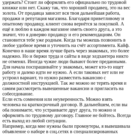
удержать? Стоит ли оформлять его официально по трудовой
книжке или нет. Скажу так, что хороший продавец, это на вес
золота. От продавца зависит вся твоя дальнейшая работа,
продажи и репутация магазина. Благодаря приветливому и
опытному продавцу, клиент снова вернётся за покупкой. А
ещё я люблю в каждом магазине иметь своего друга, а это
значит, что я доверяю продавцу и его рекомендациям. Он
становится тебе уже родным. Когда ты можешь позвонить в
любое удобное время и уточнить на счёт ассортимента. Кайф.
Конечно в наше время лучше брать через знакомых, это более
надежно. Но и биржи труда и сайты в виде хедхантера никто
не отменял. Иногда чужие люди бывают более преданными.
Для начала поспрашивайте у знакомых, может кто-то ищет
работу и далеко идти не нужно. А если таковых нет или не
устроил вариант, то нужно разместить вакансию с
должностной инструкцией. Так же можно не терять время и
самим рассмотреть вывешенные вакансии и пригласить на
собеседование.
Если есть сомнения или неуверенность. Можно взять
человека на краткосрочный договор. В дальнейшем, если вы
оба понимаете, что устраиваете друг друга, то можно и
оформлять по трудовому договору. Главное не бойтесь. Всегда
есть выход из любой ситуации.
Например, когда мне нужны были промоутеры, я вывешивала
объявление о наборе в соц.сетях в специализированных