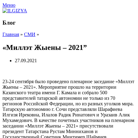
Меню
Блог
Главная
»
СМИ
»
«Миллэт Жыены – 2021”
27.09.2021
23-24 сентября было проведено пленарное заседание «Миллэт
Жыены – 2021». Мероприятие прошло на территории
Казанского театра имени Г. Камала и собрало 500
представителей татарской автономии не только из 70
регионов Российской Федерации, но из разных уголков мира.
Татарскую автономию г. Сочи представляли Шарафиева
Илгизя Ирековна, Илалов Радик Ринатович и Уразаив Алик
Мухамедович. В качестве почетных участников на пленарном
заседании «Миллэт Жыены – 2021» присутствовали
президент Татарстана Рустам Минниханов и
Государственный Советник Минтимер Шаймиев.