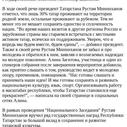
В ходе своей речи президент Татарстана Рустам Минниханов
отметил, что лишь 30% татар проживают на территории
родной земли, остальные проживают за рубежом. Тем не
менее это не мешает сохранять единство и сплоченность
нации. “Во время наших визитов в другие регионы России и
зарубежные страны мы стараемся встречаться с местными
активом татар, всячески их поддерживаем. Уверен, что и
впредь мы будем вместе, будем едины”, — добавил президент.
Также в своей речи Рустам Минниханов не забыл и про
молодежь и обратился к ним, заявляя о возлагаемых надеждах
на молодое поколение. Алина Загитова, участница и один из
спикеров собрания после завершения мероприятия добавила,
как приятно слышать о том, руководство видит в молодежи
опору, преемников, помощников. “Нас готовы слышать и
принимать наши идеи! И мы готовы сохранять и развивать
национальную культуру, язык, спорт. Организовывать работу
в масштабах республики, чтобы Татарстан становился еще
прекраснее!”, — написала на своей странице в социальных
сетях Алина.
В рамках проведения “Национального Заседания” Рустам
Минниханов вручил ряд государственных наград Республики
Татарстан за большой вклад в сохранение и развитие
татарской культуры.