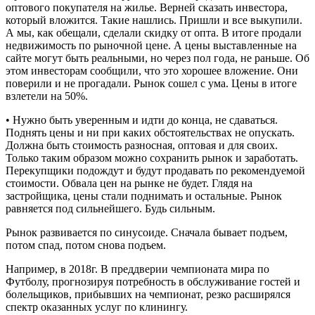
оптового покупателя на жилье. Верней сказать инвестора,
который вложится. Такие нашлись. Пришли и все выкупили.
А мы, как обещали, сделали скидку от опта. В итоге продали
недвижимость по рыночной цене. А цены выставленные на
сайте могут быть реальными, но через пол года, не раньше. Об
этом инвесторам сообщили, что это хорошее вложение. Они
поверили и не прогадали. Рынок сошел с ума. Цены в итоге
взлетели на 50%.
• Нужно быть уверенным и идти до конца, не сдаваться.
Поднять цены и ни при каких обстоятельствах не опускать.
Должна быть стоимость разносная, оптовая и для своих.
Только таким образом можно сохранить рынок и заработать.
Перекупщики подождут и будут продавать по рекомендуемой
стоимости. Обвала цен на рынке не будет. Глядя на
застройщика, цены стали поднимать и остальные. Рынок
равняется под сильнейшего. Будь сильным.
Рынок развивается по синусоиде. Сначала бывает подъем,
потом спад, потом снова подъем.
Например, в 2018г. В преддверии чемпионата мира по
Футболу, прогнозируя потребность в обслуживание гостей и
болельщиков, прибывших на чемпионат, резко расширялся
спектр оказанных услуг по клинингу.